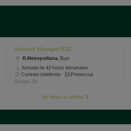
Últimos empleos publicados
Account Manager B2C
R.Metropolitana
, Buin
Jornada de 42 horas semanales
Contrato indefinido
Presencial
04 Ago. 26
Ver todas las ofertas