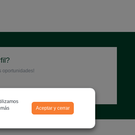
il?
s oportunidades!
tilizamos
r más
Aceptar y cerrar