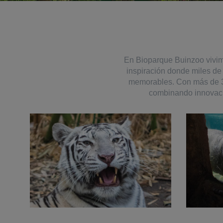
En Bioparque Buinzoo vivim
inspiración donde miles de 
memorables. Con más de 30 
combinando innovaci