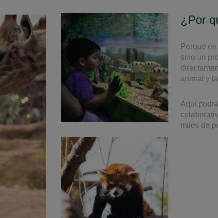
¿Por qu
Porque en 
sino un pro
directamen
animal y l
Aquí podrá
colaborati
miles de p