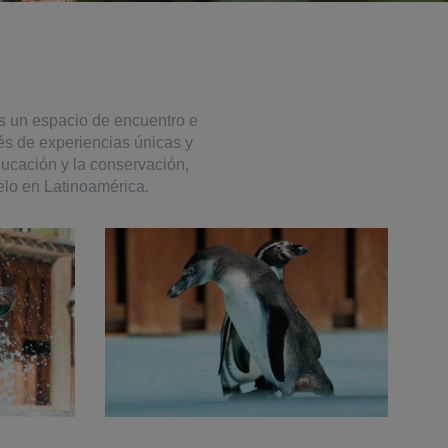
s un espacio de encuentro e
vés de experiencias únicas y
ducación y la conservación,
lo en Latinoamérica.