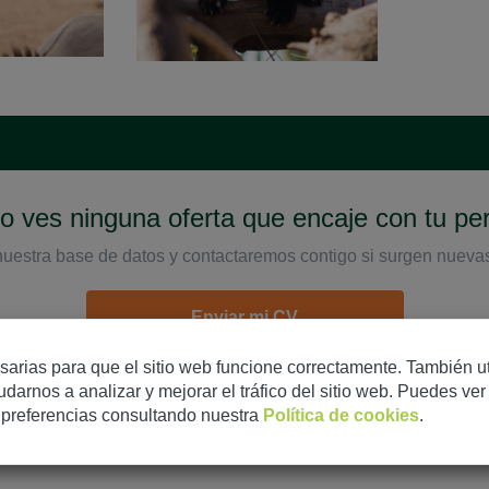
 ves ninguna oferta que encaje con tu perf
nuestra base de datos y contactaremos contigo si surgen nueva
Enviar mi CV
sarias para que el sitio web funcione correctamente. También u
darnos a analizar y mejorar el tráfico del sitio web. Puedes ve
s preferencias consultando nuestra
Política de cookies
.